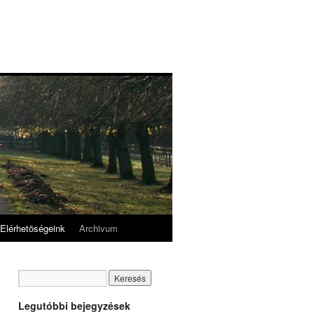
Elérhetöségeink
Archivum
Legutóbbi bejegyzések