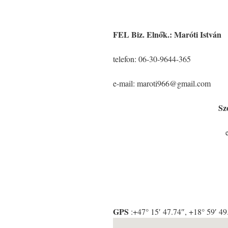
FEL Biz. Elnők.: Maróti István
telefon: 06-30-9644-365
e-mail: maroti966@gmail.com
Sz
GPS
:
+47° 15′ 47.74″, +18° 59′ 4