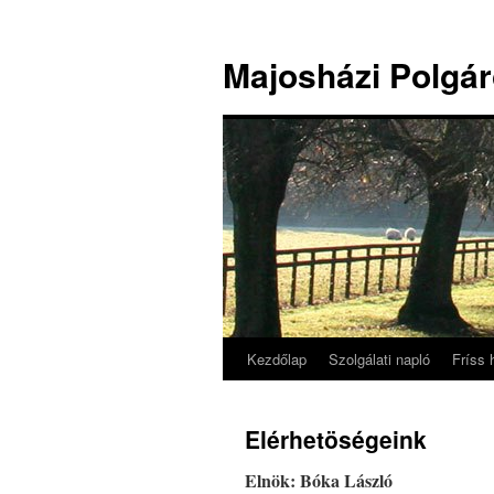
Majosházi Polgár
Kezdőlap
Szolgálati napló
Fríss 
Kilépés
a
Elérhetöségeink
tartalomba
Elnök: Bóka László