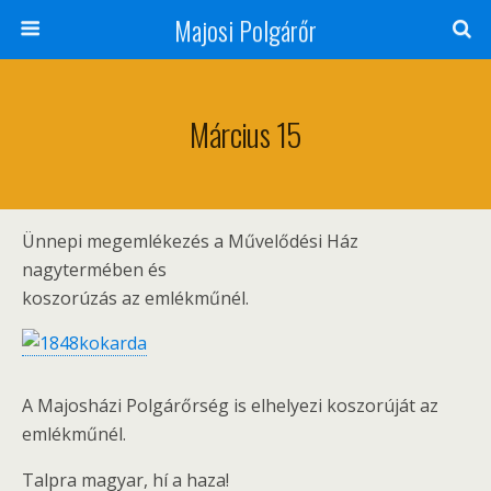
Majosi Polgárőr
Március 15
Ünnepi megemlékezés a Művelődési Ház
nagytermében és
koszorúzás az emlékműnél.
A Majosházi Polgárőrség is elhelyezi koszorúját az
emlékműnél.
Talpra magyar, hí a haza!